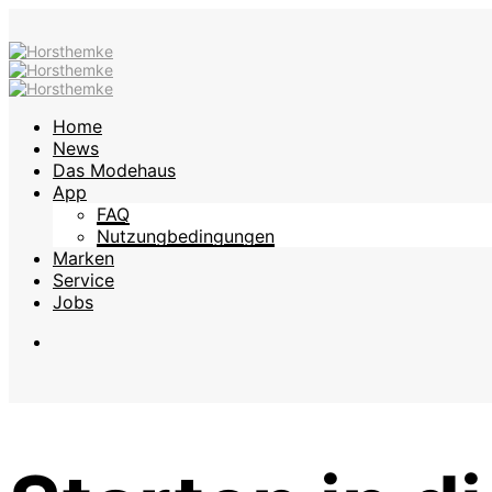
Home
News
Das Modehaus
App
FAQ
Nutzungbedingungen
Marken
Service
Jobs