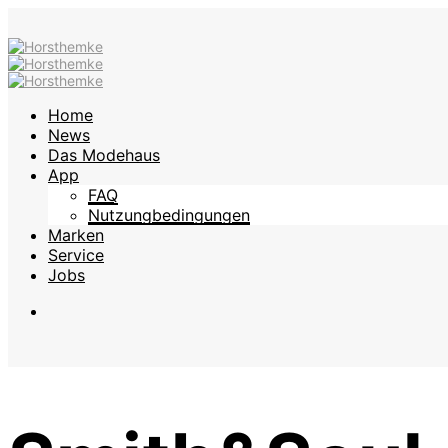
Home
News
Das Modehaus
App
FAQ
Nutzungbedingungen
Marken
Service
Jobs