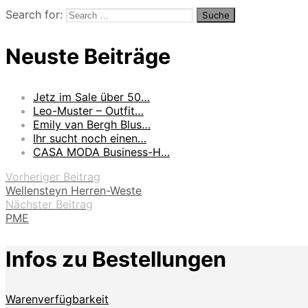
Search for:
Neuste Beiträge
Jetz im Sale über 50…
Leo-Muster – Outfit…
Emily van Bergh Blus…
Ihr sucht noch einen…
CASA MODA Business-H…
Vorheriger Beitrag
Wellensteyn Herren-Weste
Nächster Beitrag
PME
Infos zu Bestellungen
Warenverfügbarkeit