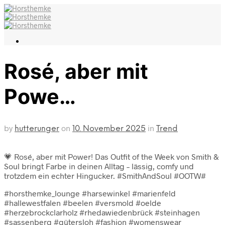
Rosé, aber mit
Powe…
by
on
in
hutterunger
10. November 2025
Trend
💗 Rosé, aber mit Power! Das Outfit of the Week von Smith &
Soul bringt Farbe in deinen Alltag – lässig, comfy und
trotzdem ein echter Hingucker. #SmithAndSoul #OOTW#
#horsthemke_lounge #harsewinkel #marienfeld
#hallewestfalen #beelen #versmold #oelde
#herzebrockclarholz #rhedawiedenbrück #steinhagen
#sassenberg #gütersloh #fashion #womenswear