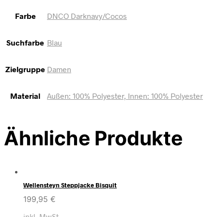
Farbe
DNCO Darknavy/Cocos
Suchfarbe
Blau
Zielgruppe
Damen
Material
Außen: 100% Polyester, Innen: 100% Polyester
Ähnliche Produkte
Wellensteyn Steppjacke Bisquit
199,95
€
inkl. MwSt.