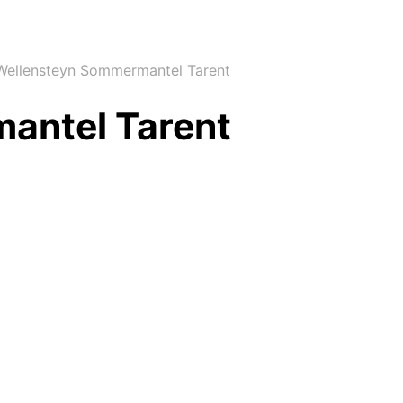
ellensteyn Sommermantel Tarent
antel Tarent