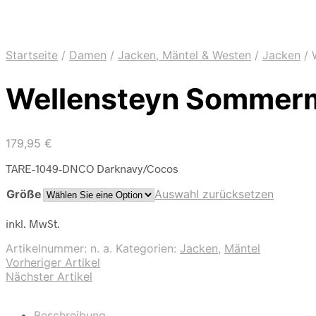
Startseite
/
Damen
/
Jacken, Mäntel & Westen
/
Jacken
/
W
Wellensteyn Sommerm
179,95
€
TARE-1049-DNCO Darknavy/Cocos
Größe
Auswahl zurücksetzen
inkl. MwSt.
Artikelnummer:
n. a.
Kategorien:
Jacken
,
Mäntel
Vorheriger Artikel
Nächster Artikel
Beschreibung