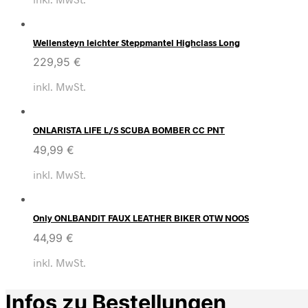
Wellensteyn leichter Steppmantel Highclass Long
229,95
€
inkl. MwSt.
ONLARISTA LIFE L/S SCUBA BOMBER CC PNT
49,99
€
inkl. MwSt.
Only ONLBANDIT FAUX LEATHER BIKER OTW NOOS
44,99
€
inkl. MwSt.
Infos zu Bestellungen