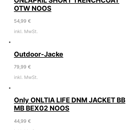
ONLAPRIL SHORT TRENCHCOAT
OTW NOOS
54,99
€
inkl. MwSt.
Outdoor-Jacke
79,99
€
inkl. MwSt.
Only ONLTIA LIFE DNM JACKET BB
MB BEX02 NOOS
44,99
€