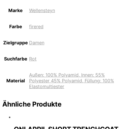
Marke
Wellensteyn
Farbe
firered
Zielgruppe
Damen
Suchfarbe
Rot
Außen: 100% Polyamid, Innen: 55%
Material
Polyester 45% Polyamid, Füllung: 100%
Elastomultiester
Ähnliche Produkte