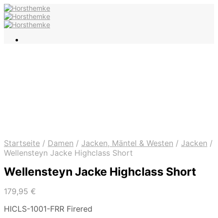
Startseite
/
Damen
/
Jacken, Mäntel & Westen
/
Jacken
/
Wellensteyn Jacke Highclass Short
Wellensteyn Jacke Highclass Short
179,95
€
HICLS-1001-FRR Firered