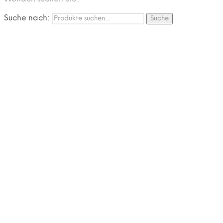
FAQ
Nutzungbedingungen
Suche nach:
Suche
Marken
Service
Jobs