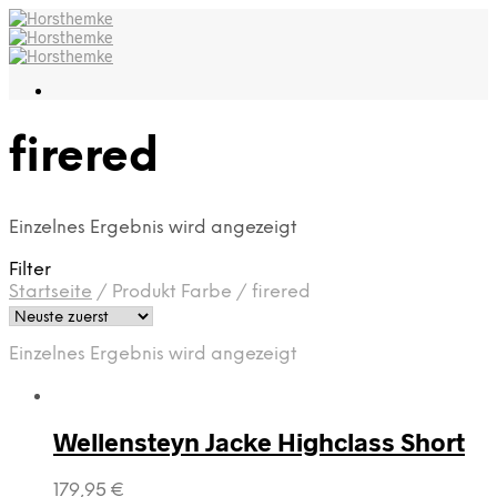
firered
Einzelnes Ergebnis wird angezeigt
Filter
Startseite
/
Produkt Farbe
/
firered
Einzelnes Ergebnis wird angezeigt
Wellensteyn Jacke Highclass Short
179,95
€