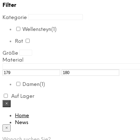
Filter
Kategorie
Wellensteyn
(1)
Rot
Größe
Material
Damen
(1)
Auf Lager
×
Home
News
×
Das Modehaus
App
Wonach suchen Sie?