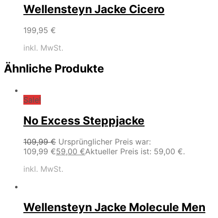
Wellensteyn Jacke Cicero
199,95
€
inkl. MwSt.
Ähnliche Produkte
Sale!
No Excess Steppjacke
109,99
€
Ursprünglicher Preis war:
109,99 €
59,00
€
Aktueller Preis ist: 59,00 €.
inkl. MwSt.
Wellensteyn Jacke Molecule Men