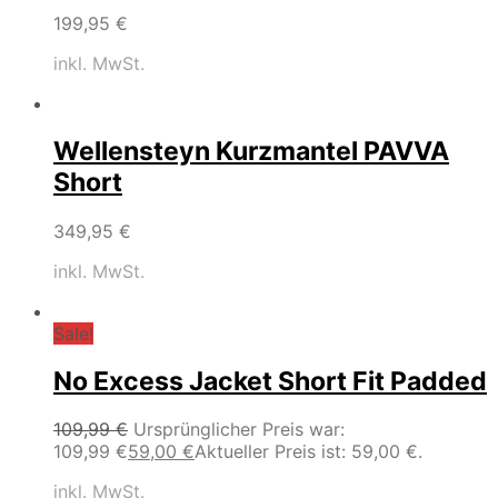
199,95
€
inkl. MwSt.
Wellensteyn Kurzmantel PAVVA
Short
349,95
€
inkl. MwSt.
Sale!
No Excess Jacket Short Fit Padded
109,99
€
Ursprünglicher Preis war:
109,99 €
59,00
€
Aktueller Preis ist: 59,00 €.
inkl. MwSt.