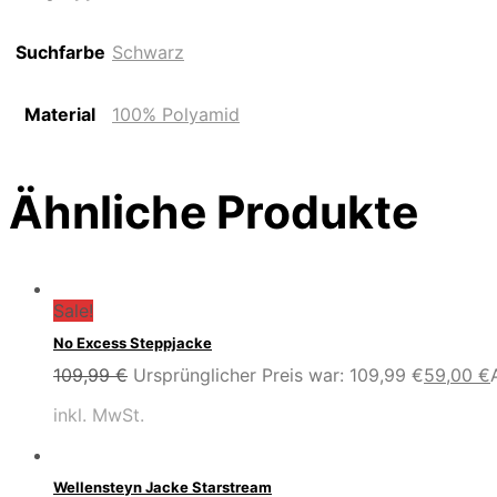
Suchfarbe
Schwarz
Material
100% Polyamid
Ähnliche Produkte
Sale!
No Excess Steppjacke
109,99
€
Ursprünglicher Preis war: 109,99 €
59,00
€
inkl. MwSt.
Wellensteyn Jacke Starstream