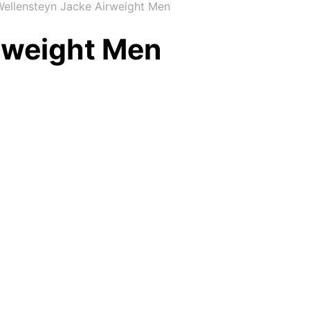
ellensteyn Jacke Airweight Men
rweight Men