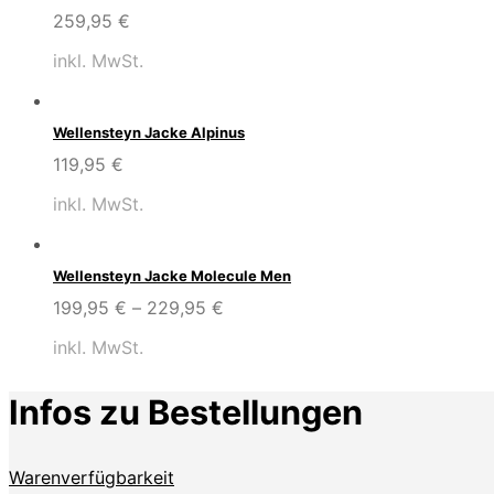
259,95
€
inkl. MwSt.
Wellensteyn Jacke Alpinus
119,95
€
inkl. MwSt.
Wellensteyn Jacke Molecule Men
199,95
€
–
229,95
€
inkl. MwSt.
Infos zu Bestellungen
Warenverfügbarkeit