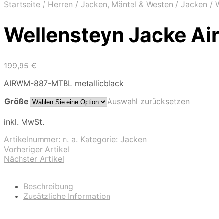
Startseite
/
Herren
/
Jacken, Mäntel & Westen
/
Jacken
/
W
Wellensteyn Jacke Ai
199,95
€
AIRWM-887-MTBL metallicblack
Größe
Auswahl zurücksetzen
inkl. MwSt.
Artikelnummer:
n. a.
Kategorie:
Jacken
Vorheriger Artikel
Nächster Artikel
Beschreibung
Zusätzliche Information