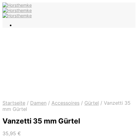
Startseite
/
Damen
/
Accessoires
/
Gürtel
/
Vanzetti 35
mm Gürtel
Vanzetti 35 mm Gürtel
35,95
€