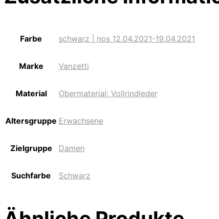
Farbe
schwarz | nos 12.04.2021-19.04.2021
Marke
Vanzetti
Material
Obermaterial: Vollrindleder
Altersgruppe
Erwachsene
Zielgruppe
Damen
Suchfarbe
Schwarz
Ähnliche Produkte