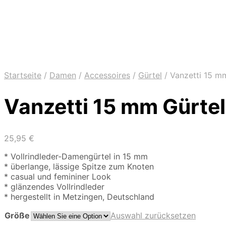
Startseite
/
Damen
/
Accessoires
/
Gürtel
/
Vanzetti 15 mm
Vanzetti 15 mm Gürtel
25,95
€
* Vollrindleder-Damengürtel in 15 mm
* überlange, lässige Spitze zum Knoten
* casual und femininer Look
* glänzendes Vollrindleder
* hergestellt in Metzingen, Deutschland
Größe
Auswahl zurücksetzen