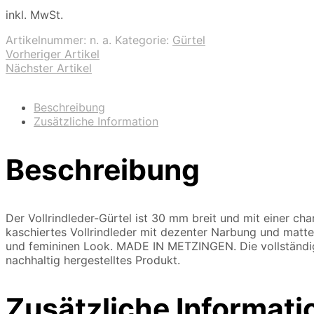
inkl. MwSt.
Artikelnummer:
n. a.
Kategorie:
Gürtel
Vorheriger Artikel
Nächster Artikel
Beschreibung
Zusätzliche Information
Beschreibung
Der Vollrindleder-Gürtel ist 30 mm breit und mit einer cha
kaschiertes Vollrindleder mit dezenter Narbung und matter
und femininen Look. MADE IN METZINGEN. Die vollständig
nachhaltig hergestelltes Produkt.
Zusätzliche Informati