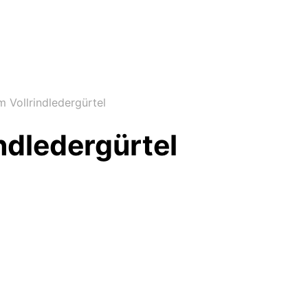
 Vollrindledergürtel
ndledergürtel