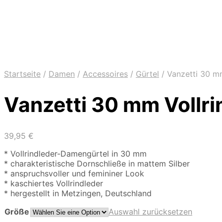
Startseite
/
Damen
/
Accessoires
/
Gürtel
/
Vanzetti 30 mm
Vanzetti 30 mm Vollri
39,95
€
* Vollrindleder-Damengürtel in 30 mm
* charakteristische Dornschließe in mattem Silber
* anspruchsvoller und femininer Look
* kaschiertes Vollrindleder
* hergestellt in Metzingen, Deutschland
Größe
Auswahl zurücksetzen