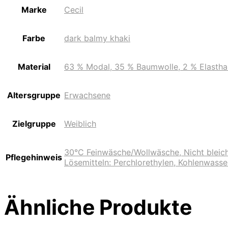
Marke
Cecil
Farbe
dark balmy khaki
Material
63 % Modal, 35 % Baumwolle, 2 % Elastha
Altersgruppe
Erwachsene
Zielgruppe
Weiblich
30°C Feinwäsche/Wollwäsche, Nicht bleich
Pflegehinweis
Lösemitteln: Perchlorethylen, Kohlenwasse
Ähnliche Produkte