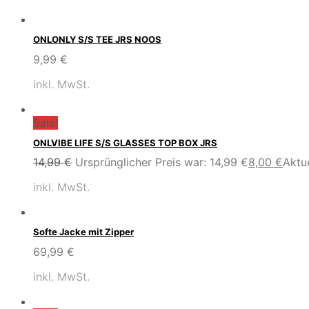
ONLONLY S/S TEE JRS NOOS
9,99
€
inkl. MwSt.
Sale!
ONLVIBE LIFE S/S GLASSES TOP BOX JRS
14,99
€
Ursprünglicher Preis war: 14,99 €
8,00
€
Aktue
inkl. MwSt.
Softe Jacke mit Zipper
69,99
€
inkl. MwSt.