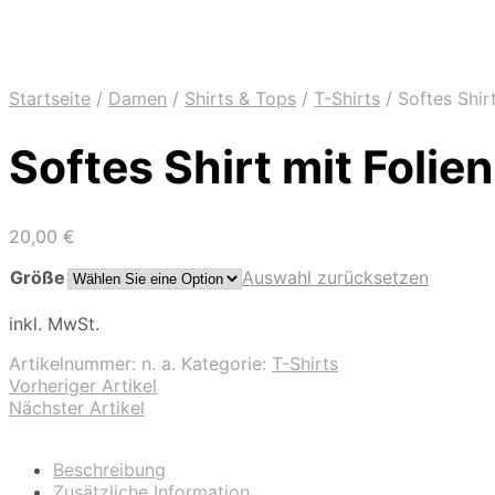
Startseite
/
Damen
/
Shirts & Tops
/
T-Shirts
/
Softes Shirt
Softes Shirt mit Folien
20,00
€
Größe
Auswahl zurücksetzen
inkl. MwSt.
Artikelnummer:
n. a.
Kategorie:
T-Shirts
Vorheriger Artikel
Nächster Artikel
Beschreibung
Zusätzliche Information