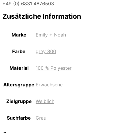
+49 (0) 6831 4876503
Zusätzliche Information
Marke
Emily + Noah
Farbe
grey 800
Material
100 % Polyester
Altersgruppe
Erwachsene
Zielgruppe
Weiblich
Suchfarbe
Grau