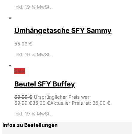
inkl. 19 % MwSt.
Umhängetasche SFY Sammy
55,99
€
inkl. 19 % MwSt.
Sale!
Beutel SFY Buffey
69,99
€
Ursprünglicher Preis war:
69,99 €
35,00
€
Aktueller Preis ist: 35,00 €.
inkl. 19 % MwSt.
Infos zu Bestellungen