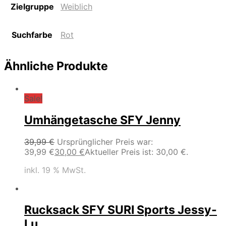
Zielgruppe
Weiblich
Suchfarbe
Rot
Ähnliche Produkte
Sale!
Umhängetasche SFY Jenny
39,99
€
Ursprünglicher Preis war:
39,99 €
30,00
€
Aktueller Preis ist: 30,00 €.
inkl. 19 % MwSt.
Rucksack SFY SURI Sports Jessy-
Lu