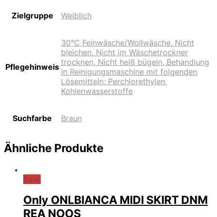
Zielgruppe
Weiblich
30°C Feinwäsche/Wollwäsche, Nicht
bleichen, Nicht im Wäschetrockner
trocknen, Nicht heiß bügeln, Behandlung
Pflegehinweis
in Reinigungsmaschine mit folgenden
Lösemitteln: Perchlorethylen,
Kohlenwasserstoffe
Suchfarbe
Braun
Ähnliche Produkte
Sale!
Only ONLBIANCA MIDI SKIRT DNM
REA NOOS