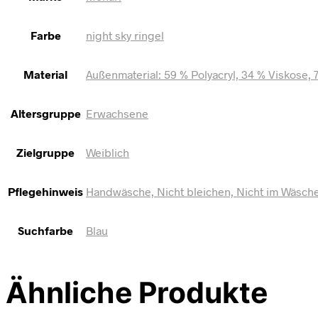
Farbe
night sky ringel
Material
Außenmaterial: 59 % Polyacryl, 34 % Viskose, 
Altersgruppe
Erwachsene
Zielgruppe
Weiblich
Pflegehinweis
Handwäsche, Nicht bleichen, Nicht im Wäschet
Suchfarbe
Blau
Ähnliche Produkte