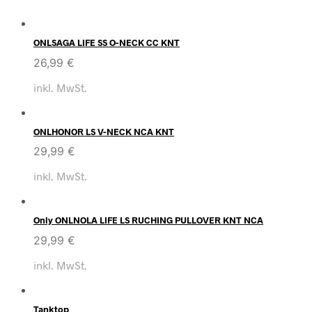
ONLSAGA LIFE SS O-NECK CC KNT
26,99
€
inkl. MwSt.
ONLHONOR LS V-NECK NCA KNT
29,99
€
inkl. MwSt.
Only ONLNOLA LIFE LS RUCHING PULLOVER KNT NCA
29,99
€
inkl. MwSt.
Tanktop