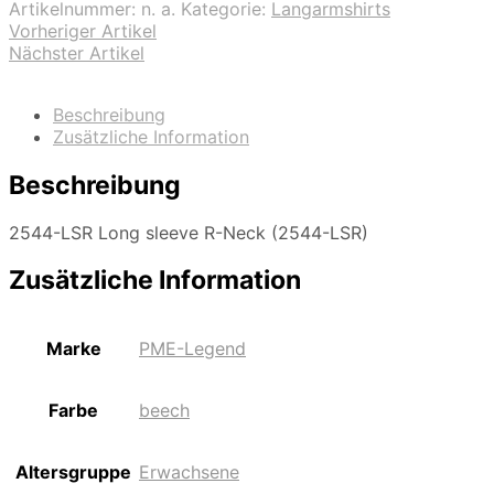
Artikelnummer:
n. a.
Kategorie:
Langarmshirts
Vorheriger Artikel
Nächster Artikel
Beschreibung
Zusätzliche Information
Beschreibung
2544-LSR Long sleeve R-Neck (2544-LSR)
Zusätzliche Information
Marke
PME-Legend
Farbe
beech
Altersgruppe
Erwachsene