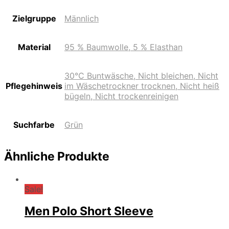
Zielgruppe
Männlich
Material
95 % Baumwolle, 5 % Elasthan
30°C Buntwäsche, Nicht bleichen, Nicht
Pflegehinweis
im Wäschetrockner trocknen, Nicht heiß
bügeln, Nicht trockenreinigen
Suchfarbe
Grün
Ähnliche Produkte
Sale!
Men Polo Short Sleeve