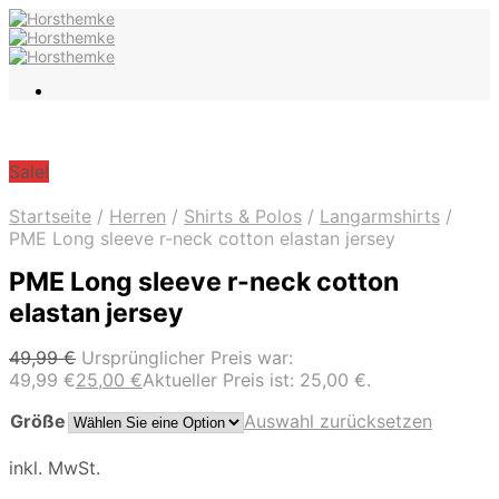
Sale!
Startseite
/
Herren
/
Shirts & Polos
/
Langarmshirts
/
PME Long sleeve r-neck cotton elastan jersey
PME Long sleeve r-neck cotton
elastan jersey
49,99
€
Ursprünglicher Preis war:
49,99 €
25,00
€
Aktueller Preis ist: 25,00 €.
Größe
Auswahl zurücksetzen
inkl. MwSt.