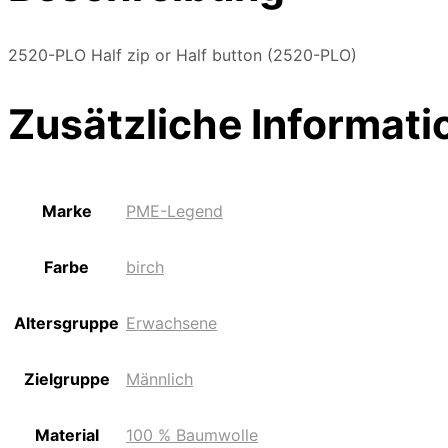
2520-PLO Half zip or Half button (2520-PLO)
Zusätzliche Informati
Marke
PME-Legend
Farbe
birch
Altersgruppe
Erwachsene
Zielgruppe
Männlich
Material
100 % Baumwolle