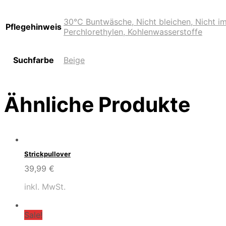
30°C Buntwäsche, Nicht bleichen, Nicht i
Pflegehinweis
Perchlorethylen, Kohlenwasserstoffe
Suchfarbe
Beige
Ähnliche Produkte
Strickpullover
39,99
€
inkl. MwSt.
Sale!