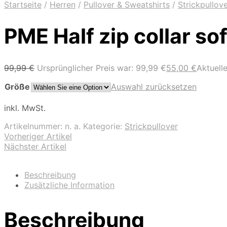
Startseite
/
Herren
/
Pullover & Sweatshirts
/
Strickpullov
PME Half zip collar so
99,99
€
Ursprünglicher Preis war: 99,99 €
55,00
€
Aktuelle
Größe
Auswahl zurücksetzen
inkl. MwSt.
Artikelnummer:
n. a.
Kategorie:
Strickpullover
Vorheriger Artikel
Nächster Artikel
Beschreibung
Zusätzliche Information
Beschreibung