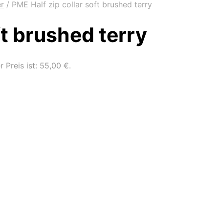
er
/
PME Half zip collar soft brushed terry
ft brushed terry
r Preis ist: 55,00 €.