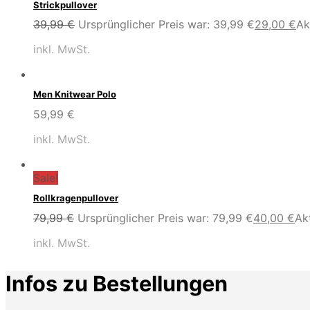
Strickpullover
39,99
€
Ursprünglicher Preis war: 39,99 €
29,00
€
Ak
inkl. MwSt.
Men Knitwear Polo
59,99
€
inkl. MwSt.
Sale!
Rollkragenpullover
79,99
€
Ursprünglicher Preis war: 79,99 €
40,00
€
Akt
inkl. MwSt.
Infos zu Bestellungen