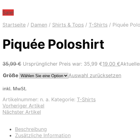
Sale!
Startseite
/
Damen
/
Shirts & Tops
/
T-Shirts
/
Piquée Polo
Piquée Poloshirt
35,99
€
Ursprünglicher Preis war: 35,99 €
19,00
€
Aktueller
Größe
Auswahl zurücksetzen
inkl. MwSt.
Artikelnummer:
n. a.
Kategorie:
T-Shirts
Vorheriger Artikel
Nächster Artikel
Beschreibung
Zusätzliche Information