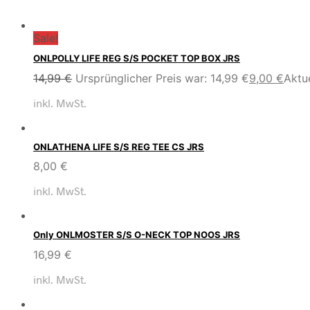
Sale!
ONLPOLLY LIFE REG S/S POCKET TOP BOX JRS
14,99
€
Ursprünglicher Preis war: 14,99 €
9,00
€
Aktue
inkl. MwSt.
ONLATHENA LIFE S/S REG TEE CS JRS
8,00
€
inkl. MwSt.
Only ONLMOSTER S/S O-NECK TOP NOOS JRS
16,99
€
inkl. MwSt.