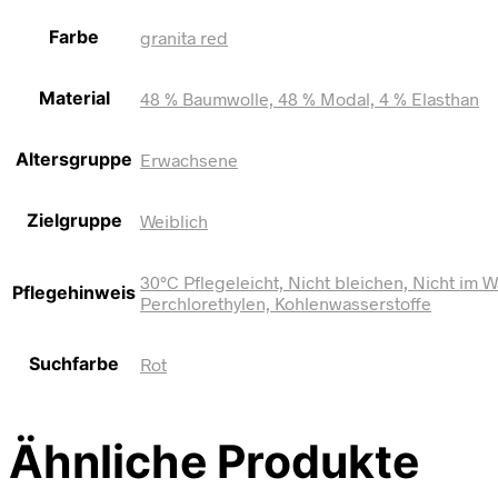
Farbe
granita red
Material
48 % Baumwolle, 48 % Modal, 4 % Elasthan
Altersgruppe
Erwachsene
Zielgruppe
Weiblich
30°C Pflegeleicht, Nicht bleichen, Nicht im
Pflegehinweis
Perchlorethylen, Kohlenwasserstoffe
Suchfarbe
Rot
Ähnliche Produkte