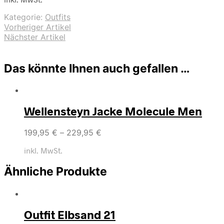
Kategorie:
Outfits
Vorheriger Artikel
Nächster Artikel
Das könnte Ihnen auch gefallen …
Wellensteyn Jacke Molecule Men
199,95
€
–
229,95
€
inkl. MwSt.
Ähnliche Produkte
Outfit Elbsand 21