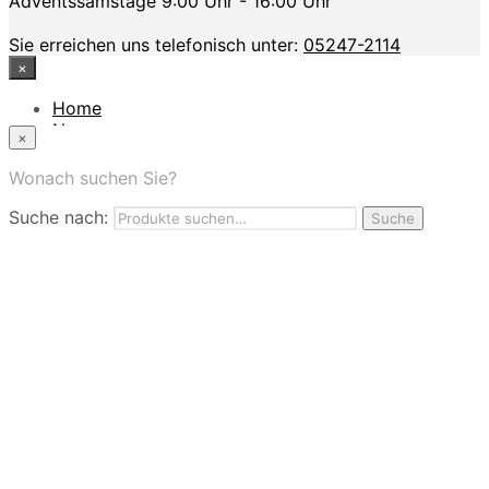
Adventssamstage 9:00 Uhr - 16:00 Uhr
Sie erreichen uns telefonisch unter:
05247-2114
×
Home
News
×
Das Modehaus
App
Wonach suchen Sie?
FAQ
Suche nach:
Nutzungbedingungen
Suche
Marken
Service
Jobs