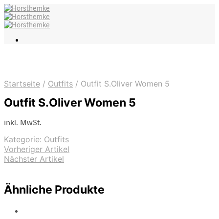
Startseite
/
Outfits
/
Outfit S.Oliver Women 5
Outfit S.Oliver Women 5
inkl. MwSt.
Kategorie:
Outfits
Vorheriger Artikel
Nächster Artikel
Ähnliche Produkte