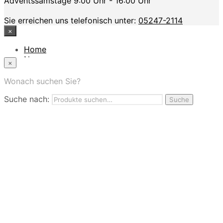
Adventssamstage 9:00 Uhr - 16:00 Uhr
Sie erreichen uns telefonisch unter:
05247-2114
×
Home
News
×
Das Modehaus
App
Wonach suchen Sie?
FAQ
Suche nach:
Nutzungbedingungen
Suche
Marken
Service
Jobs