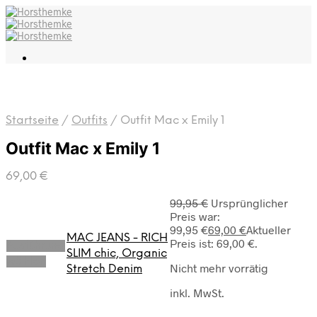
Startseite
/
Outfits
/
Outfit Mac x Emily 1
Outfit Mac x Emily 1
69,00
€
99,95
€
Ursprünglicher
Preis war:
99,95 €
69,00
€
Aktueller
MAC JEANS - RICH
Preis ist: 69,00 €.
Ausführung
SLIM chic, Organic
wählen
Nicht mehr vorrätig
Stretch Denim
inkl. MwSt.