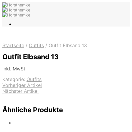
Startseite
/
Outfits
/
Outfit Elbsand 13
Outfit Elbsand 13
inkl. MwSt.
Kategorie:
Outfits
Vorheriger Artikel
Nächster Artikel
Ähnliche Produkte