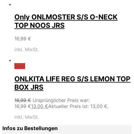
Only ONLMOSTER S/S O-NECK
TOP NOOS JRS
16,99
€
inkl. MwSt.
Sale!
ONLKITA LIFE REG S/S LEMON TOP
BOX JRS
16,99
€
Ursprünglicher Preis war:
16,99 €
13,00
€
Aktueller Preis ist: 13,00 €.
inkl. MwSt.
Infos zu Bestellungen