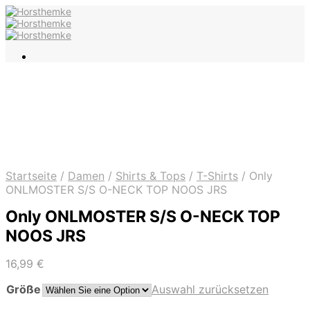
Startseite
/
Damen
/
Shirts & Tops
/
T-Shirts
/
Only
ONLMOSTER S/S O-NECK TOP NOOS JRS
Only ONLMOSTER S/S O-NECK TOP
NOOS JRS
16,99
€
Größe
Auswahl zurücksetzen