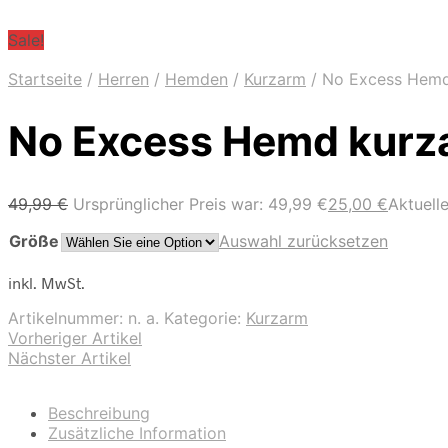
Sale!
Startseite
/
Herren
/
Hemden
/
Kurzarm
/
No Excess Hemd
No Excess Hemd kurz
49,99
€
Ursprünglicher Preis war: 49,99 €
25,00
€
Aktuelle
Größe
Auswahl zurücksetzen
inkl. MwSt.
Artikelnummer:
n. a.
Kategorie:
Kurzarm
Vorheriger Artikel
Nächster Artikel
Beschreibung
Zusätzliche Information