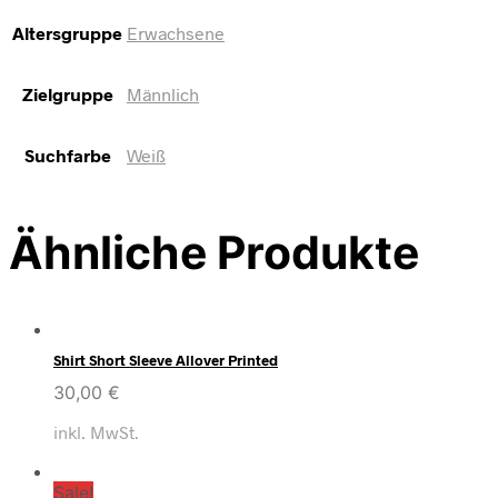
Altersgruppe
Erwachsene
Zielgruppe
Männlich
Suchfarbe
Weiß
Ähnliche Produkte
Shirt Short Sleeve Allover Printed
30,00
€
inkl. MwSt.
Sale!