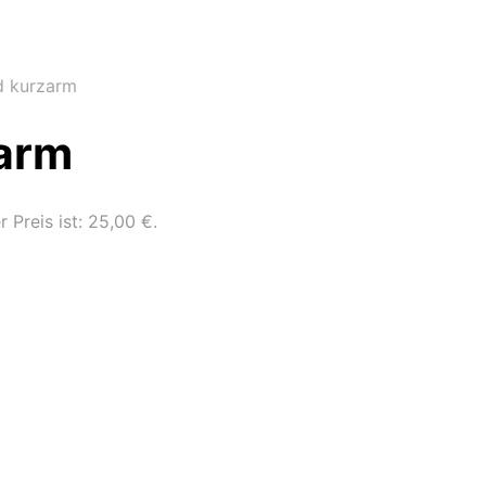
 kurzarm
arm
r Preis ist: 25,00 €.