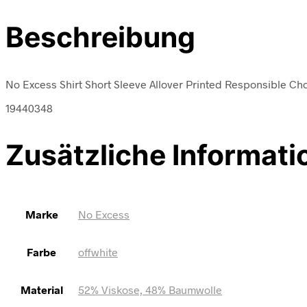
Beschreibung
No Excess Shirt Short Sleeve Allover Printed Responsible Ch
19440348
Zusätzliche Informati
Marke
No Excess
Farbe
offwhite
Material
52% Viskose, 48% Baumwolle