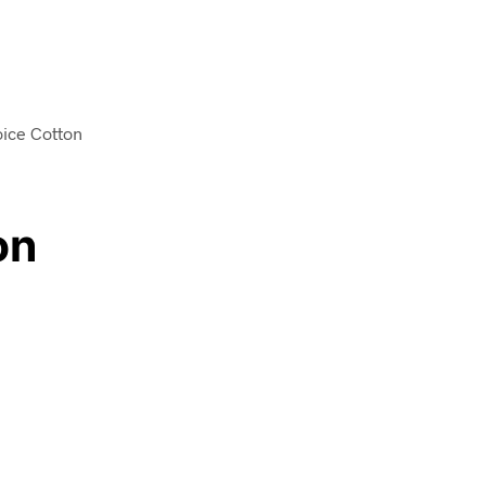
oice Cotton
on