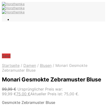
Sale!
Startseite
/
Damen
/
Blusen
/
Monari Gesmokte
Zebramuster Bluse
Monari Gesmokte Zebramuster Bluse
99,99
€
Ursprünglicher Preis war:
99,99 €
75,00
€
Aktueller Preis ist: 75,00 €.
Gesmokte Zebramuster Bluse