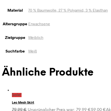
Material
70 % Baumwolle, 27 % Polyamid, 3 % Elasthan
Altersgruppe
Erwachsene
Zielgruppe
Weiblich
Suchfarbe
Weiß
Ähnliche Produkte
Sale!
Leo Mesh Skirt
79,99
€
Ursprünglicher Preis war: 79,99 €
59,00
€
Ak