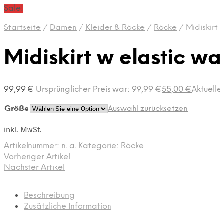
Sale!
Startseite
/
Damen
/
Kleider & Röcke
/
Röcke
/
Midiskirt
Midiskirt w elastic w
99,99
€
Ursprünglicher Preis war: 99,99 €
55,00
€
Aktuelle
Größe
Auswahl zurücksetzen
inkl. MwSt.
Artikelnummer:
n. a.
Kategorie:
Röcke
Vorheriger Artikel
Nächster Artikel
Beschreibung
Zusätzliche Information