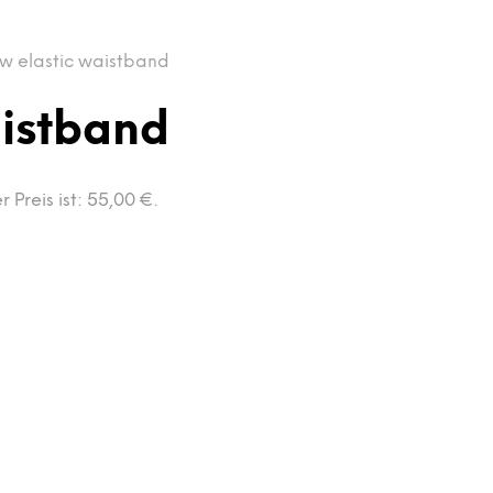
 w elastic waistband
aistband
r Preis ist: 55,00 €.