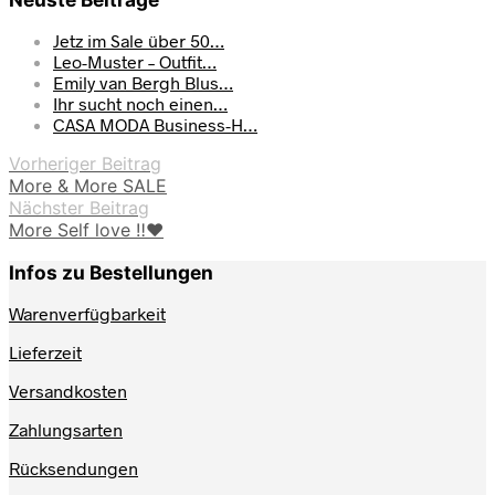
Jetz im Sale über 50…
Leo-Muster – Outfit…
Emily van Bergh Blus…
Ihr sucht noch einen…
CASA MODA Business-H…
Vorheriger Beitrag
More & More SALE
Nächster Beitrag
More Self love ‼️❤️
Infos zu Bestellungen
Warenverfügbarkeit
Lieferzeit
Versandkosten
Zahlungsarten
Rücksendungen