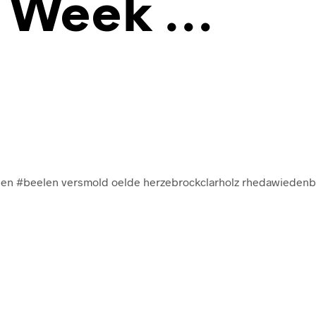
he Week …
len #beelen versmold oelde herzebrockclarholz rhedawieden