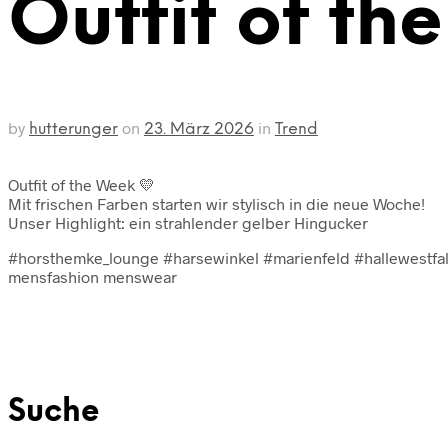
Outfit of t
by
on
in
hutterunger
23. März 2026
Trend
Outfit of the Week 💛
Mit frischen Farben starten wir stylisch in die neue Woche!
Unser Highlight: ein strahlender gelber Hingucker
#horsthemke_lounge #harsewinkel #marienfeld #hallewestfa
mensfashion menswear
Suche