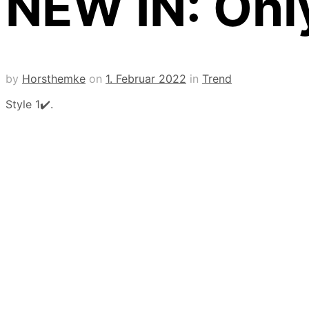
NEW IN: Onl
by
Horsthemke
on
1. Februar 2022
in
Trend
Style 1✔️
.