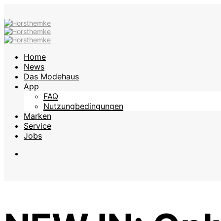
Home
News
Das Modehaus
App
FAQ
Nutzungbedingungen
Marken
Service
Jobs