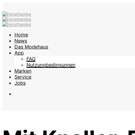
Home
News
Das Modehaus
App
FAQ
Nutzungbedingungen
Marken
Service
Jobs