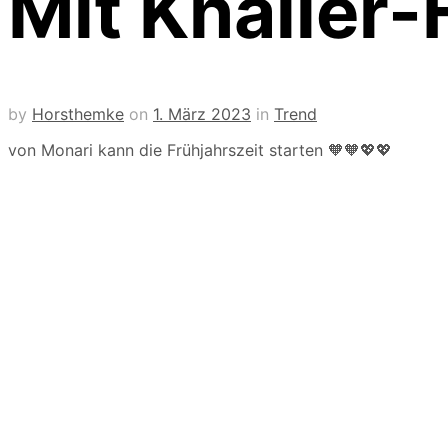
Mit Knaller
by
Horsthemke
on
1. März 2023
in
Trend
von Monari kann die Frühjahrszeit starten 🧡🧡💖
💖