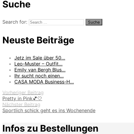
Suche
Search for:
Neuste Beiträge
Jetz im Sale über 50…
Leo-Muster – Outfit…
Emily van Bergh Blus…
Ihr sucht noch einen…
CASA MODA Business-H…
Vorheriger Beitrag
Pretty in Pink💕🤍
Nächster Beitrag
Sportlich schick geht es ins Wochenende
Infos zu Bestellungen