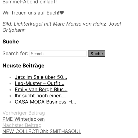
Bummel-Abend einlädt!
Wir freuen uns auf Euch!❤️
Bild: Lichterkugel mit Marc Mense von Heinz-Josef
Ortjohann
Suche
Search for:
Neuste Beiträge
Jetz im Sale über 50…
Leo-Muster – Outfit…
Emily van Bergh Blus…
Ihr sucht noch einen…
CASA MODA Business-H…
Vorheriger Beitrag
PME Winterjacken
Nächster Beitrag
NEW COLLECTION: SMITH&SOUL