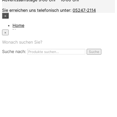
Sie erreichen uns telefonisch unter:
05247-2114
×
Home
News
×
Das Modehaus
App
Wonach suchen Sie?
FAQ
Suche nach:
Nutzungbedingungen
Suche
Marken
Service
Jobs