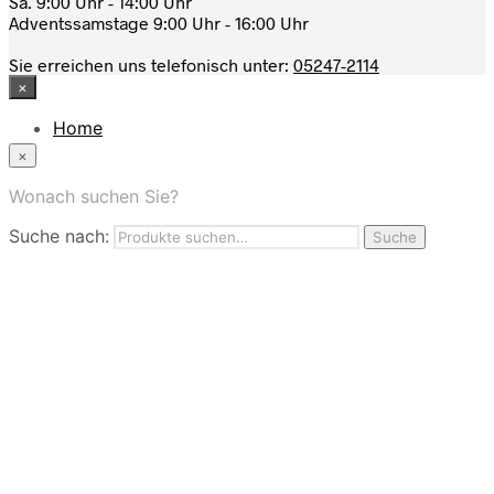
Sa. 9:00 Uhr - 14:00 Uhr
Adventssamstage 9:00 Uhr - 16:00 Uhr
Sie erreichen uns telefonisch unter:
05247-2114
×
Home
News
×
Das Modehaus
App
Wonach suchen Sie?
FAQ
Suche nach:
Nutzungbedingungen
Suche
Marken
Service
Jobs