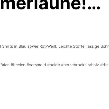
mmerlaune!…
nd Shirts in Blau sowie Rot-Weiß. Leichte Stoffe, lässige S
tfalen #beelen #versmold #oelde #herzebrockclarholz #rh