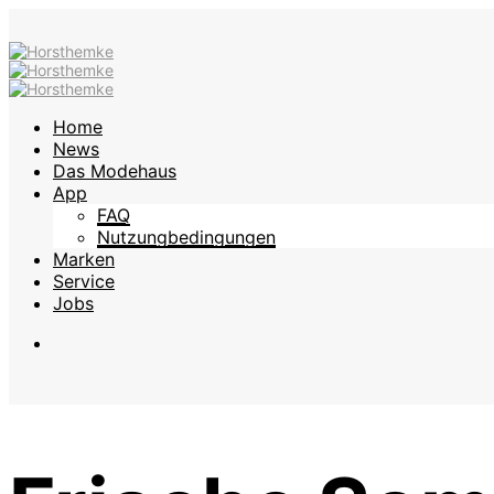
Home
News
Das Modehaus
App
FAQ
Nutzungbedingungen
Marken
Service
Jobs