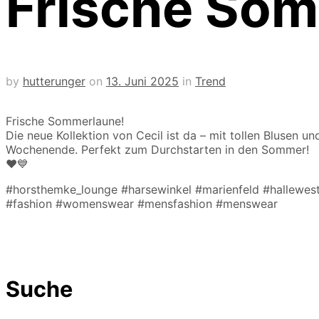
Frische So
by
hutterunger
on
13. Juni 2025
in
Trend
Frische Sommerlaune!
Die neue Kollektion von Cecil ist da – mit tollen Blusen u
Wochenende. Perfekt zum Durchstarten in den Sommer!
❤️💙
#horsthemke_lounge #harsewinkel #marienfeld #hallewes
#fashion #womenswear #mensfashion #menswear
Suche