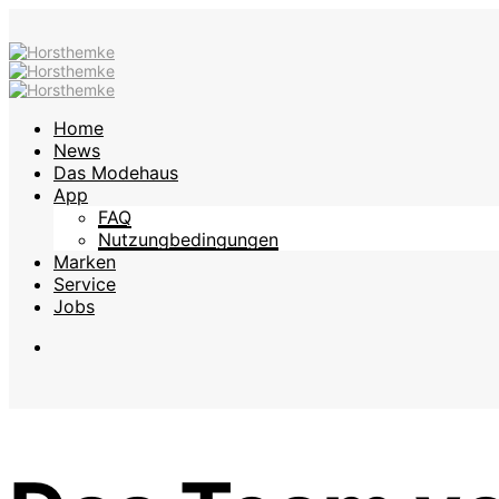
Home
News
Das Modehaus
App
FAQ
Nutzungbedingungen
Marken
Service
Jobs