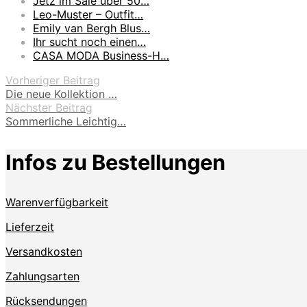
Jetz im Sale über 50…
Leo-Muster – Outfit…
Emily van Bergh Blus…
Ihr sucht noch einen…
CASA MODA Business-H…
Vorheriger Beitrag
Die neue Kollektion …
Nächster Beitrag
Sommerliche Leichtig…
Infos zu Bestellungen
Warenverfügbarkeit
Lieferzeit
Versandkosten
Zahlungsarten
Rücksendungen