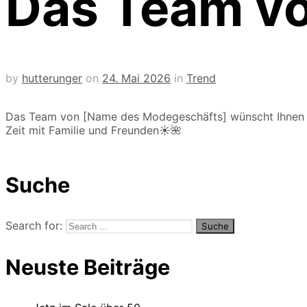
Das Team v
by
hutterunger
on
24. Mai 2026
in
Trend
Das Team von [Name des Modegeschäfts] wünscht Ihnen un
Zeit mit Familie und Freunden☀️🌺
Suche
Search for:
Neuste Beiträge