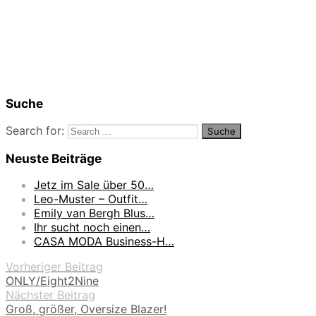
Suche
Search for:
Neuste Beiträge
Jetz im Sale über 50…
Leo-Muster – Outfit…
Emily van Bergh Blus…
Ihr sucht noch einen…
CASA MODA Business-H…
Vorheriger Beitrag
ONLY/Eight2Nine
Nächster Beitrag
Groß, größer, Oversize Blazer!