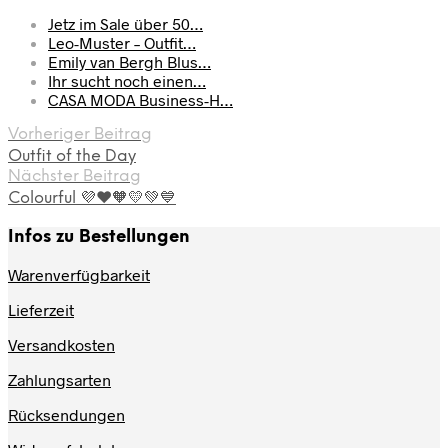
Jetz im Sale über 50…
Leo-Muster – Outfit…
Emily van Bergh Blus…
Ihr sucht noch einen…
CASA MODA Business-H…
Vorheriger Beitrag
Outfit of the Day
Nächster Beitrag
Colourful 💜❤️🧡💛💚💙
Infos zu Bestellungen
Warenverfügbarkeit
Lieferzeit
Versandkosten
Zahlungsarten
Rücksendungen