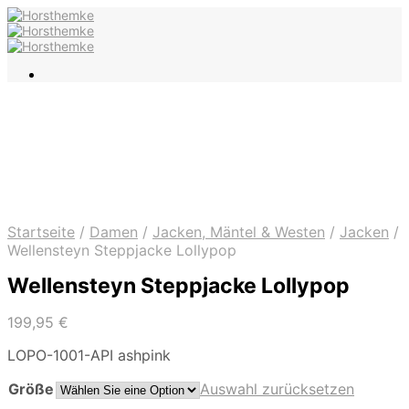
Startseite
/
Damen
/
Jacken, Mäntel & Westen
/
Jacken
/
Wellensteyn Steppjacke Lollypop
Wellensteyn Steppjacke Lollypop
199,95
€
LOPO-1001-API ashpink
Größe
Auswahl zurücksetzen