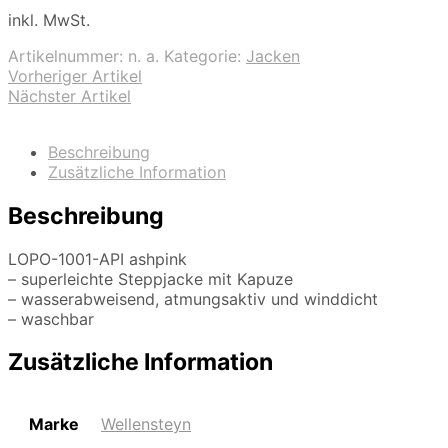
inkl. MwSt.
Artikelnummer:
n. a.
Kategorie:
Jacken
Vorheriger Artikel
Nächster Artikel
Beschreibung
Zusätzliche Information
Beschreibung
LOPO-1001-API ashpink
– superleichte Steppjacke mit Kapuze
– wasserabweisend, atmungsaktiv und winddicht
– waschbar
Zusätzliche Information
Marke
Wellensteyn