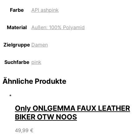
Farbe
API ashpink
Material
Außen: 100% Polyamid
Zielgruppe
Damen
Suchfarbe
pink
Ähnliche Produkte
Only ONLGEMMA FAUX LEATHER
BIKER OTW NOOS
49,99
€