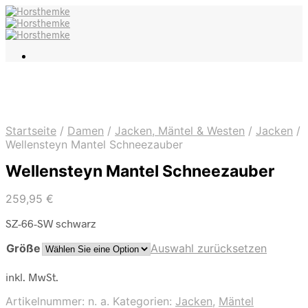
Startseite
/
Damen
/
Jacken, Mäntel & Westen
/
Jacken
/
Wellensteyn Mantel Schneezauber
Wellensteyn Mantel Schneezauber
259,95
€
SZ-66-SW schwarz
Größe
Auswahl zurücksetzen
inkl. MwSt.
Artikelnummer:
n. a.
Kategorien:
Jacken
,
Mäntel