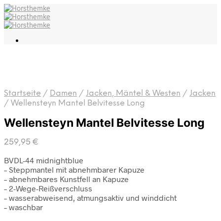
Startseite
/
Damen
/
Jacken, Mäntel & Westen
/
Jacken
/
Wellensteyn Mantel Belvitesse Long
Wellensteyn Mantel Belvitesse Long
259,95
€
BVDL-44 midnightblue
– Steppmantel mit abnehmbarer Kapuze
– abnehmbares Kunstfell an Kapuze
– 2-Wege-Reißverschluss
– wasserabweisend, atmungsaktiv und winddicht
– waschbar