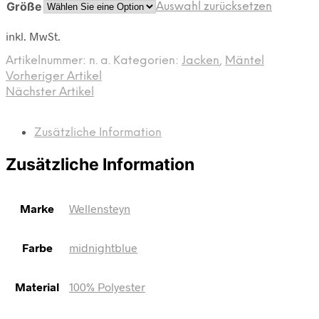
Größe
Auswahl zurücksetzen
inkl. MwSt.
Artikelnummer:
n. a.
Kategorien:
Jacken
,
Mäntel
Vorheriger Artikel
Nächster Artikel
Zusätzliche Information
Zusätzliche Information
Marke
Wellensteyn
Farbe
midnightblue
Material
100% Polyester