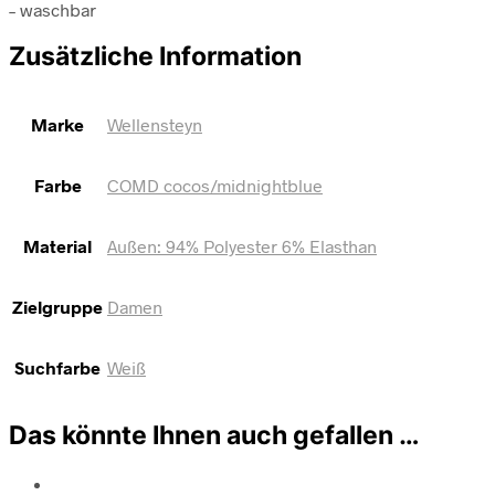
– waschbar
Zusätzliche Information
Marke
Wellensteyn
Farbe
COMD cocos/midnightblue
Material
Außen: 94% Polyester 6% Elasthan
Zielgruppe
Damen
Suchfarbe
Weiß
Das könnte Ihnen auch gefallen …