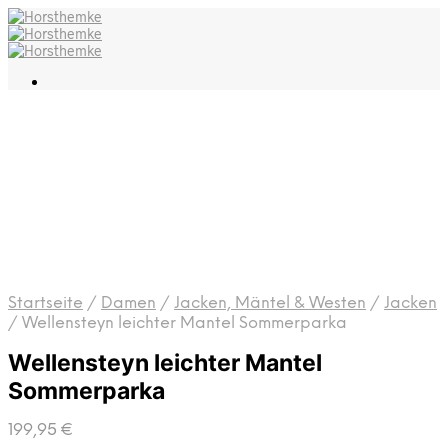
Startseite
/
Damen
/
Jacken, Mäntel & Westen
/
Jacken
/
Wellensteyn leichter Mantel Sommerparka
Wellensteyn leichter Mantel
Sommerparka
199,95
€