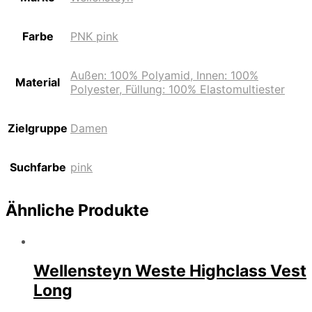
Farbe
PNK pink
Außen: 100% Polyamid, Innen: 100%
Material
Polyester, Füllung: 100% Elastomultiester
Zielgruppe
Damen
Suchfarbe
pink
Ähnliche Produkte
Wellensteyn Weste Highclass Vest
Long