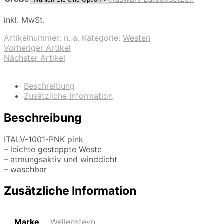
inkl. MwSt.
Artikelnummer:
n. a.
Kategorie:
Westen
Vorheriger Artikel
Nächster Artikel
Beschreibung
Zusätzliche Information
Beschreibung
ITALV-1001-PNK pink
– leichte gesteppte Weste
– atmungsaktiv und winddicht
– waschbar
Zusätzliche Information
Marke
Wellensteyn