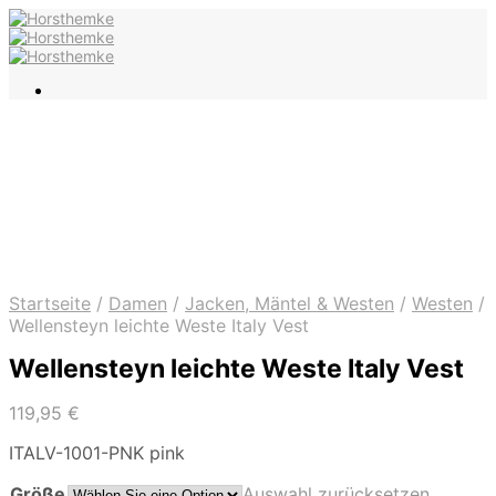
Startseite
/
Damen
/
Jacken, Mäntel & Westen
/
Westen
/
Wellensteyn leichte Weste Italy Vest
Wellensteyn leichte Weste Italy Vest
119,95
€
ITALV-1001-PNK pink
Größe
Auswahl zurücksetzen