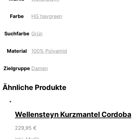
Farbe
HG haygreen
Suchfarbe
Grün
Material
100% Polyamid
Zielgruppe
Damen
Ähnliche Produkte
Wellensteyn Kurzmantel Cordoba
229,95
€
inkl. MwSt.