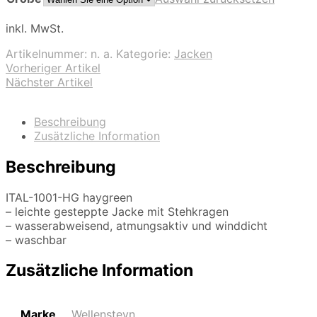
inkl. MwSt.
Artikelnummer:
n. a.
Kategorie:
Jacken
Vorheriger Artikel
Nächster Artikel
Beschreibung
Zusätzliche Information
Beschreibung
ITAL-1001-HG haygreen
– leichte gesteppte Jacke mit Stehkragen
– wasserabweisend, atmungsaktiv und winddicht
– waschbar
Zusätzliche Information
Marke
Wellensteyn