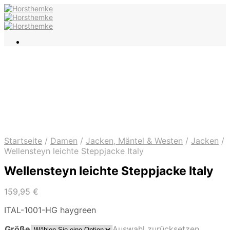
Startseite
/
Damen
/
Jacken, Mäntel & Westen
/
Jacken
/
Wellensteyn leichte Steppjacke Italy
Wellensteyn leichte Steppjacke Italy
159,95
€
ITAL-1001-HG haygreen
Größe
Auswahl zurücksetzen