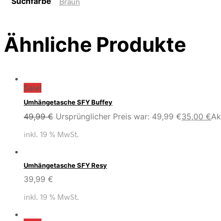
Suchfarbe
Braun
Ähnliche Produkte
Sale!
Umhängetasche SFY Buffey
49,99
€
Ursprünglicher Preis war: 49,99 €
35,00
€
Ak
inkl. 19 % MwSt.
Umhängetasche SFY Resy
39,99
€
inkl. 19 % MwSt.