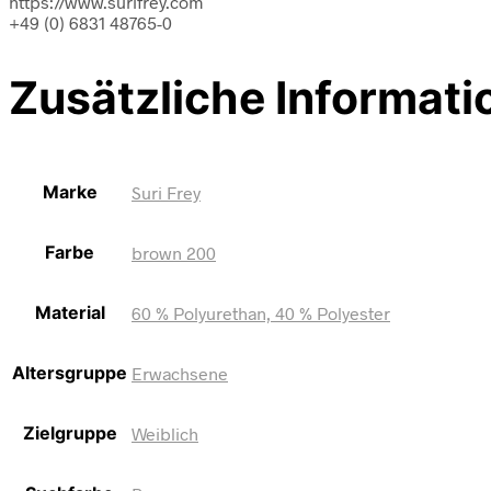
https://www.surifrey.com
+49 (0) 6831 48765-0
Zusätzliche Informati
Marke
Suri Frey
Farbe
brown 200
Material
60 % Polyurethan, 40 % Polyester
Altersgruppe
Erwachsene
Zielgruppe
Weiblich