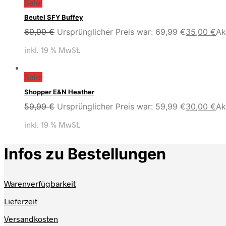
Sale!
Beutel SFY Buffey
69,99
€
Ursprünglicher Preis war: 69,99 €
35,00
€
Ak
inkl. 19 % MwSt.
Sale!
Shopper E&N Heather
59,99
€
Ursprünglicher Preis war: 59,99 €
30,00
€
Ak
inkl. 19 % MwSt.
Infos zu Bestellungen
Warenverfügbarkeit
Lieferzeit
Versandkosten