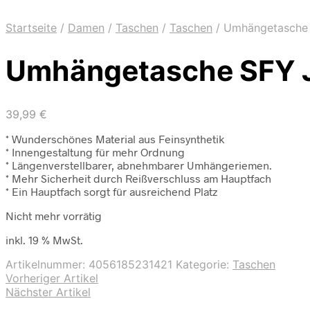
Startseite
/
Damen
/
Taschen
/
Taschen
/
Umhängetasche 
Umhängetasche SFY 
39,99
€
* Wunderschönes Material aus Feinsynthetik
* Innengestaltung für mehr Ordnung
* Längenverstellbarer, abnehmbarer Umhängeriemen.
* Mehr Sicherheit durch Reißverschluss am Hauptfach
* Ein Hauptfach sorgt für ausreichend Platz
Nicht mehr vorrätig
inkl. 19 % MwSt.
Artikelnummer:
4056185231421
Kategorie:
Taschen
Vorheriger Artikel
Nächster Artikel