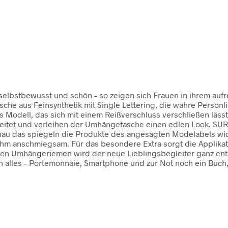
, selbstbewusst und schön – so zeigen sich Frauen in ihrem auf
 aus Feinsynthetik mit Single Lettering, die wahre Persönlichke
das Modell, das sich mit einem Reißverschluss verschließen läss
rbeitet und verleihen der Umhängetasche einen edlen Look. SU
nau das spiegeln die Produkte des angesagten Modelabels wid
nehm anschmiegsam. Für das besondere Extra sorgt die Applikatio
ren Umhängeriemen wird der neue Lieblingsbegleiter ganz en
ch alles – Portemonnaie, Smartphone und zur Not noch ein Buch,