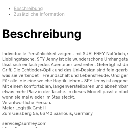
Beschreibung
Zusätzliche Information
Beschreibung
Individuelle Persönlichkeit zeigen – mit SURI FREY Natürlich
Lieblingstasche. SFY Jenny ist die wunderschöne Umhängetasche
lässt sich einfach jedes Abenteuer bestreiten. Gefertigt ist 
Griff. Die Echtleder-Optik und das Uni-Design sind fein gea
was sie verbindet – Freundschaft und Lebensfreude. Und ge
Für alle, die eine weiche Haptik lieben – SFY Jenny ist ange
Mit einem komfortablen, längenverstellbaren und abnehmba
etwas mehr Platz in der Tasche. In dieses Modell passt einfa
wenn sie mal wieder im Stau steckt.
Verantwortliche Person:
Meier Logistik GmbH
Zum Geisberg 5a, 66740 Saarlouis, Germany
service@surifrey.com