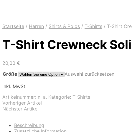
Startseite
/
Herren
/
Shirts & Polos
/
T-Shirts
/
T-Shirt Cre
T-Shirt Crewneck Soli
20,00
€
Größe
Auswahl zurücksetzen
inkl. MwSt.
Artikelnummer:
n. a.
Kategorie:
T-Shirts
Vorheriger Artikel
Nächster Artikel
Beschreibung
Zusätzliche Information