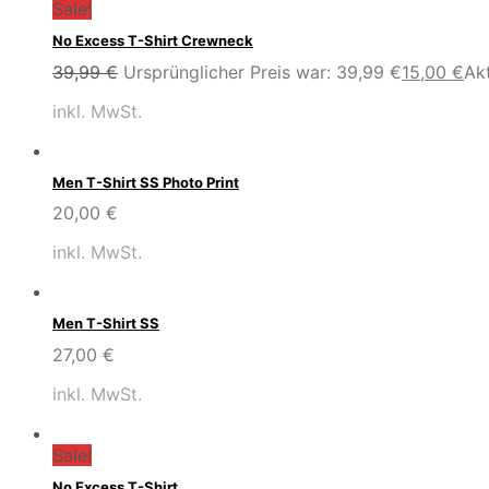
Sale!
No Excess T-Shirt Crewneck
39,99
€
Ursprünglicher Preis war: 39,99 €
15,00
€
Akt
inkl. MwSt.
Men T-Shirt SS Photo Print
20,00
€
inkl. MwSt.
Men T-Shirt SS
27,00
€
inkl. MwSt.
Sale!
No Excess T-Shirt