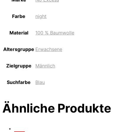
Farbe
night
Material
100 % Baumwolle
Altersgruppe
Erwachsene
Zielgruppe
Männlich
Suchfarbe
Blau
Ähnliche Produkte