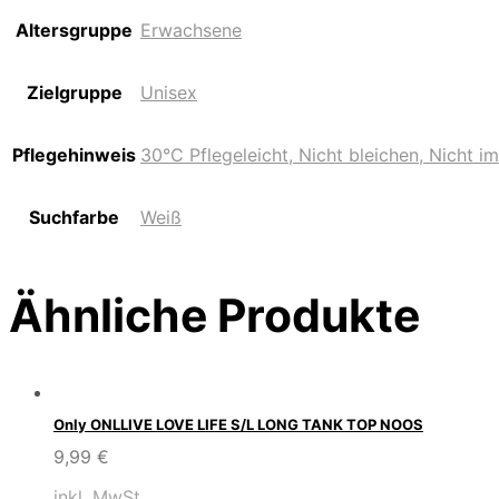
Altersgruppe
Erwachsene
Zielgruppe
Unisex
Pflegehinweis
30°C Pflegeleicht, Nicht bleichen, Nicht i
Suchfarbe
Weiß
Ähnliche Produkte
Only ONLLIVE LOVE LIFE S/L LONG TANK TOP NOOS
9,99
€
inkl. MwSt.