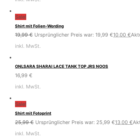
Sale!
Shirt mit Folien-Wording
19,99
€
Ursprünglicher Preis war: 19,99 €
10,00
€
Aktu
inkl. MwSt.
ONLSARA SHARAI LACE TANK TOP JRS NOOS
16,99
€
inkl. MwSt.
Sale!
Shirt mit Fotoprint
25,99
€
Ursprünglicher Preis war: 25,99 €
13,00
€
Akt
inkl. MwSt.