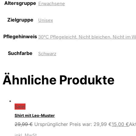
Altersgruppe
Erwachsene
Zielgruppe
Unisex
Pflegehinweis
30°C Pflegeleicht, Nicht bleichen, Nicht im 
Suchfarbe
Schwarz
Ähnliche Produkte
Sale!
Shirt mit Leo-Muster
29,99
€
Ursprünglicher Preis war: 29,99 €
15,00
€
Akt
inkl. MwSt.