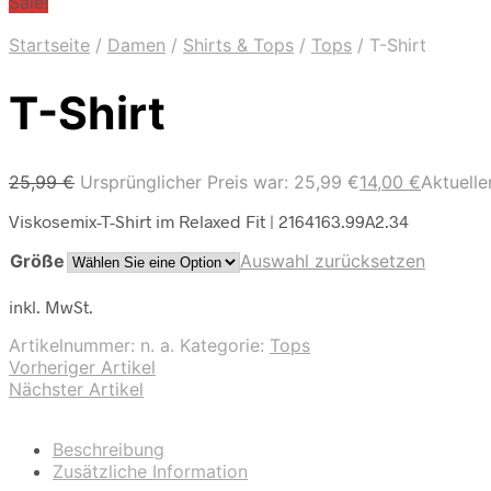
Sale!
Startseite
/
Damen
/
Shirts & Tops
/
Tops
/
T-Shirt
T-Shirt
25,99
€
Ursprünglicher Preis war: 25,99 €
14,00
€
Aktueller
Viskosemix-T-Shirt im Relaxed Fit | 2164163.99A2.34
Größe
Auswahl zurücksetzen
inkl. MwSt.
Artikelnummer:
n. a.
Kategorie:
Tops
Vorheriger Artikel
Nächster Artikel
Beschreibung
Zusätzliche Information